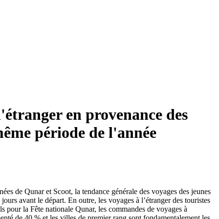
 l'étranger en provenance des
même période de l'année
onnées de Qunar et Scoot, la tendance générale des voyages des jeunes
jours avant le départ. En outre, les voyages à l’étranger des touristes
els pour la Fête nationale Qunar, les commandes de voyages à
menté de 40 % et les villes de premier rang sont fondamentalement les