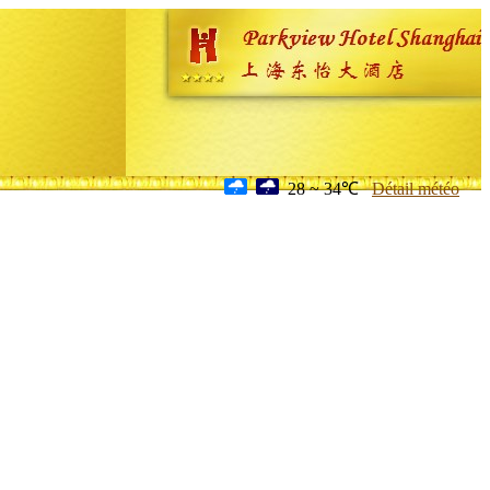
28 ~ 34℃
Détail météo