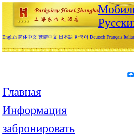
Мобиль
Русски
English
简体中文
繁體中文
日本語
한국어
Deutsch
Français
Itali
Главная
Информация
забронировать