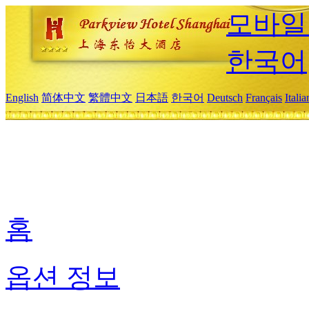
모바일
한국어
English
简体中文
繁體中文
日本語
한국어
Deutsch
Français
Itali
홈
옵션 정보