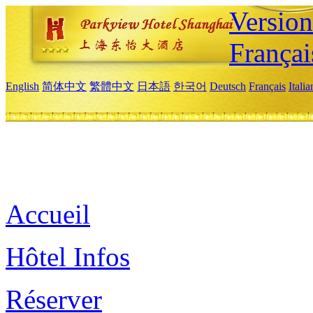
Versio
Françai
English
简体中文
繁體中文
日本語
한국어
Deutsch
Français
Itali
Accueil
Hôtel Infos
Réserver