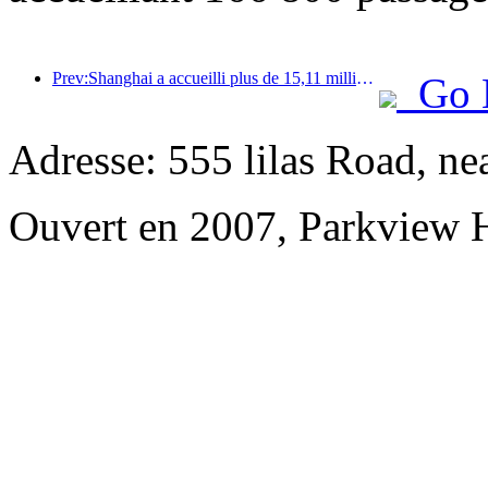
Prev:Shanghai a accueilli plus de 15,11 millions de visiteurs au cours des quatre premiers jours des vacances de la mi-automne et de la fête nationale, soit une augmentation de plus de 20 % par rapport à l'année précédente.
Go 
Adresse: 555 lilas Road, ne
Ouvert en 2007, Parkview 