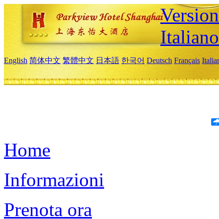
Version
Italiano
English
简体中文
繁體中文
日本語
한국어
Deutsch
Français
Itali
Home
Informazioni
Prenota ora