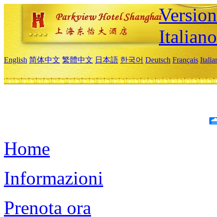
Version
Italiano
English
简体中文
繁體中文
日本語
한국어
Deutsch
Français
Itali
Home
Informazioni
Prenota ora