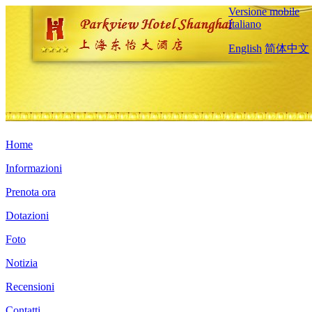
Versione mobile
Italiano
English
简体中文
Home
Informazioni
Prenota ora
Dotazioni
Foto
Notizia
Recensioni
Contatti