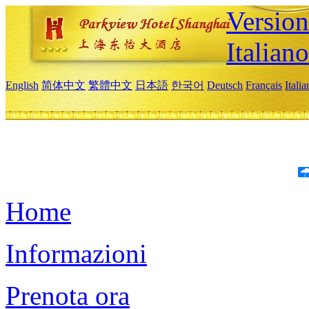
Version
Italiano
English
简体中文
繁體中文
日本語
한국어
Deutsch
Français
Itali
Home
Informazioni
Prenota ora