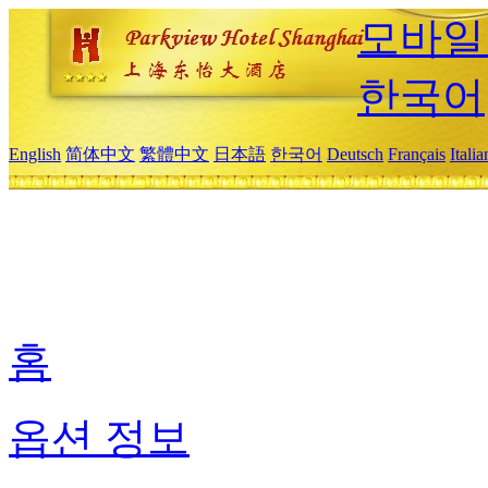
모바일
한국어
English
简体中文
繁體中文
日本語
한국어
Deutsch
Français
Itali
홈
옵션 정보