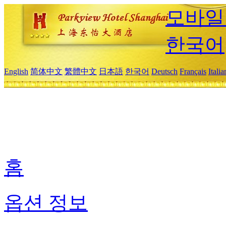
모바일
한국어
English
简体中文
繁體中文
日本語
한국어
Deutsch
Français
Itali
홈
옵션 정보