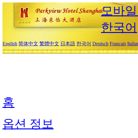
모바일
한국어
English
简体中文
繁體中文
日本語
한국어
Deutsch
Français
Itali
홈
옵션 정보