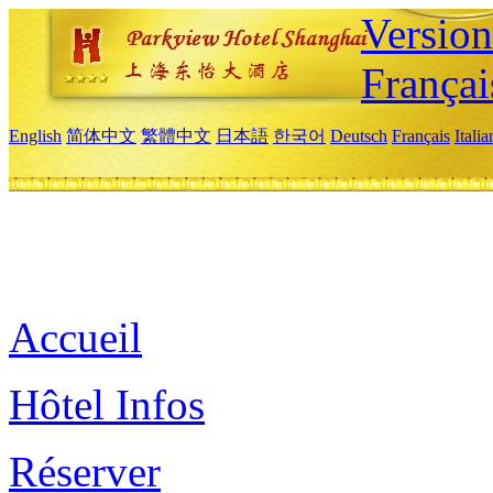
Versio
Françai
English
简体中文
繁體中文
日本語
한국어
Deutsch
Français
Itali
Accueil
Hôtel Infos
Réserver