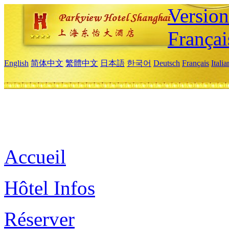
Versio
Françai
English
简体中文
繁體中文
日本語
한국어
Deutsch
Français
Itali
Accueil
Hôtel Infos
Réserver