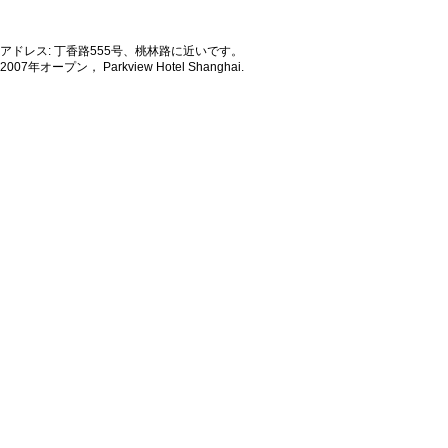
アドレス: 丁香路555号、桃林路に近いです。
2007年オープン， Parkview Hotel Shanghai.