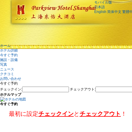
モバイル版
日本語
English
简体中文
繁體
ホーム
ホテル詳細
今すぐ予約
施設・設備
写真
ニュース
クチコミ
お問い合わせ
今すぐ予約
チェックイン:
チェックアウト:
ホテルマップ
今すぐ予約
最初に設定
チェックイン
と
チェックアウト
！