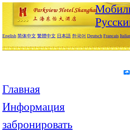
Мобиль
Русски
English
简体中文
繁體中文
日本語
한국어
Deutsch
Français
Itali
Главная
Информация
забронировать