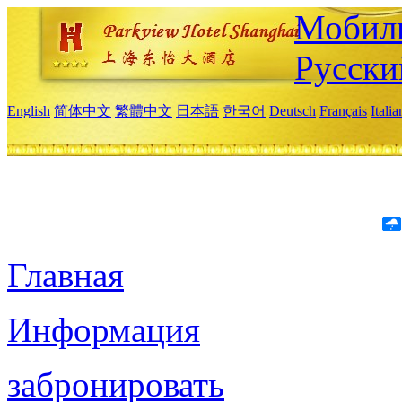
Мобиль
Русски
English
简体中文
繁體中文
日本語
한국어
Deutsch
Français
Itali
Главная
Информация
забронировать