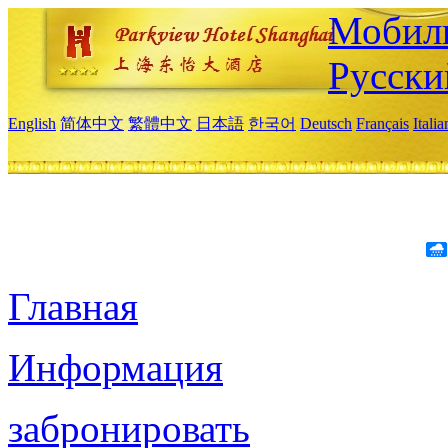
Мобиль
Русски
English
简体中文
繁體中文
日本語
한국어
Deutsch
Français
Itali
Главная
Информация
забронировать